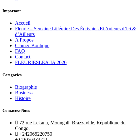
Important
Accueil
Fleurie – Semaine Littéraire Des Écrivains Et Auteurs d’Ici &
d’Ailleurs
A Propos
Ctamec Boutique
FAQ
Contact
FLEURIESLEA-IA 2026
Catégories
Biographie
Business
Histoire
Contactez-Nous
72 rue Lekana, Moungali, Brazzaville, République du
Congo.
+242065220750
+242056333711